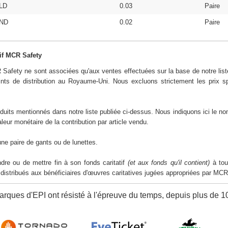
LD
0.03
Paire
ND
0.02
Paire
tif MCR Safety
R Safety ne sont associées qu'aux ventes effectuées sur la base de notre list
ints de distribution au Royaume-Uni. Nous excluons strictement les prix sp
duits mentionnés dans notre liste publiée ci-dessus. Nous indiquons ici le no
aleur monétaire de la contribution par article vendu.
une paire de gants ou de lunettes.
re ou de mettre fin à son fonds caritatif
(et aux fonds qu'il contient)
à tou
istribués aux bénéficiaires d'œuvres caritatives jugées appropriées par MCR
rques d'EPI ont résisté à l'épreuve du temps, depuis plus de 1