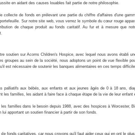
éussite en aidant des causes louables fait partie de notre philosophie.
ollecte de fonds en prélevant une partie du chiffre d'affaires d'une gamme
ortefeuille. Sur notre site web, vous verrez le symbole du cœur rouge apparaî
tribution de chaque produit au fonds caritatif. Au fur et à mesure que not
t.
re soutien sur Acorns Children's Hospice, avec lequel nous avons établi un
tres groupes au sein de la société, nous adoptons un point de vue flexible po
il est nécessaire de soutenir les banques alimentaires en ces temps difficile
ns palliatifs aux bébés, aux enfants et aux jeunes âgés de 0 à 18 ans, dia
 les familles, les aidant à faire face à chaque étape de la vie de leur enfant 
 les familles dans le besoin depuis 1988, avec des hospices à Worcester, B
 lui apportant un soutien financier à partir de son fonds.
de fonds caritatives, car nous croyons qu'il faut aider ceux qui en ont le pl