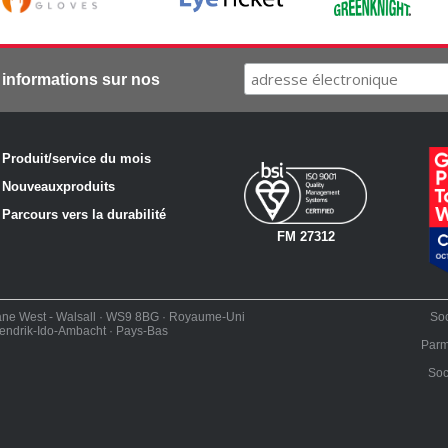
 informations sur nos
·
Produit/service du mois
·
Nouveaux
produits
·
Parcours vers la durabilité
FM 27312
ane West - Walsall · WS9 8BG · Royaume-Uni
Soc
endrik-Ido-Ambacht · Pays-Bas
Parm
Soc