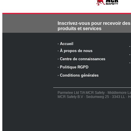
Inscrivez-vous pour recevoir des
produits et services
·
Accueil
·
À propos de nous
·
Centre de connaissances
·
Politique RGPD
·
Conditions générales
Parmelee Ltd T/A MCR Safety · Middlemore L
MCR Safety B.V · Sedumweg 25 · 3343 LL · H