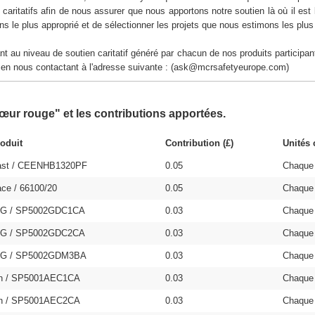
caritatifs afin de nous assurer que nous apportons notre soutien là où il est
ons le plus approprié et de sélectionner les projets que nous estimons les plus
au niveau de soutien caritatif généré par chacun de nos produits participa
 en nous contactant à l'adresse suivante : (ask@mcrsafetyeurope.com)
Cœur rouge" et les contributions apportées.
oduit
Contribution (£)
Unités 
ast / CEENHB1320PF
0.05
Chaque
ace / 66100/20
0.05
Chaque
TG / SP5002GDC1CA
0.03
Chaque
TG / SP5002GDC2CA
0.03
Chaque
TG / SP5002GDM3BA
0.03
Chaque
on / SP5001AEC1CA
0.03
Chaque
on / SP5001AEC2CA
0.03
Chaque