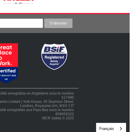
iété enregistrée en Angleterre sous le numéro
517490
elee Limited | York House, 45 Seymour Street,
Londres, Royaume-Uni, W1H 7JT
iété enregistrée aux Pays-Bas sous le numéro
858656322
MCR Safety © 2025
Français