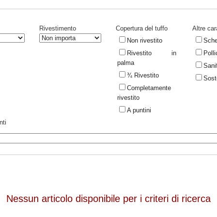
Rivestimento
Copertura del tuffo
Altre car
Non rivestito
Sche
Rivestito in
Polli
palma
Sani
¾ Rivestito
Soste
Completamente
rivestito
A puntini
nti
Nessun articolo disponibile per i criteri di ricerca