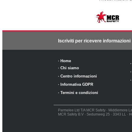
Iscriviti per ricevere informazioni 
·
Home
·
Chi siamo
·
Centro informazioni
·
Informativa GDPR
·
Termini e condizioni
Parmelee Ltd T/A MCR Safety · Middlemore La
MCR Safety B.V · Sedumweg 25 · 3343 LL · He