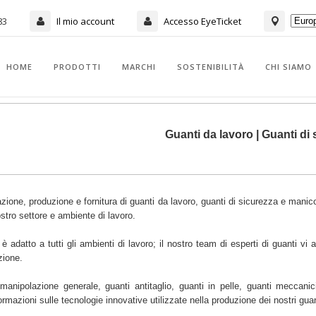
83
Il mio account
Accesso EyeTicket
HOME
PRODOTTI
MARCHI
SOSTENIBILITÀ
CHI SIAMO
Guanti da lavoro | Guanti di 
tazione, produzione e fornitura di guanti da lavoro, guanti di sicurezza e manico
ostro settore e ambiente di lavoro.
datto a tutti gli ambienti di lavoro; il nostro team di esperti di guanti vi ai
zione.
nipolazione generale, guanti antitaglio, guanti in pelle, guanti meccanic
ormazioni sulle tecnologie innovative utilizzate nella produzione dei nostri gua