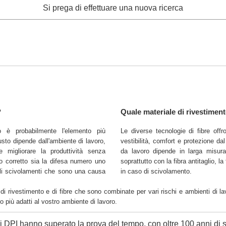
Si prega di effettuare una nuova ricerca
?
Quale materiale di rivestimen
o è probabilmente l'elemento più
Le diverse tecnologie di fibre off
usto dipende dall'ambiente di lavoro,
vestibilità, comfort e protezione dal 
 e migliorare la produttività senza
da lavoro dipende in larga misura 
to corretto sia la difesa numero uno
soprattutto con la fibra antitaglio, l
 gli scivolamenti che sono una causa
in caso di scivolamento.
 rivestimento e di fibre che sono combinate per vari rischi e ambienti di la
ro più adatti al vostro ambiente di lavoro.
di DPI hanno superato la prova del tempo, con oltre 100 anni di st