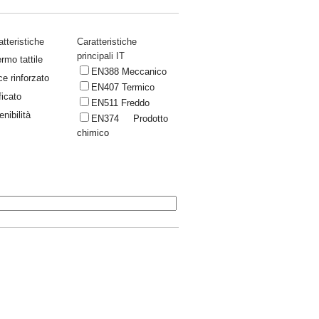
atteristiche
Caratteristiche
principali IT
rmo tattile
EN388 Meccanico
ce rinforzato
EN407 Termico
ficato
EN511 Freddo
nibilità
EN374 Prodotto
chimico