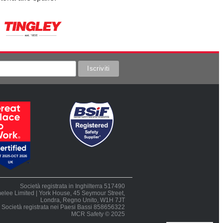
Società registrata in Inghilterra 517490
elee Limited | York House, 45 Seymour Street,
Londra, Regno Unito, W1H 7JT
Società registrata nei Paesi Bassi 858656322
MCR Safety © 2025