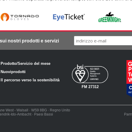
sui nostri prodotti e servizi
·
Prodotto/Servizio del mese
·
Nuovi
prodotti
·
Il percorso verso la sostenibilità
FM 27312
ne West - Walsall · WS9 8BG · Regno Unito
ndrik-Ido-Ambacht · Paesi Bassi
Parm