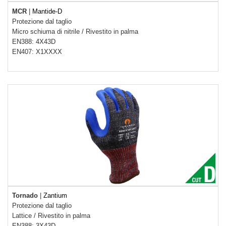
MCR
|
Mantide-D
Protezione dal taglio
Micro schiuma di nitrile
/
Rivestito in palma
EN388: 4X43D
EN407: X1XXXX
Tornado
|
Zantium
Protezione dal taglio
Lattice
/
Rivestito in palma
EN388: 3X43D