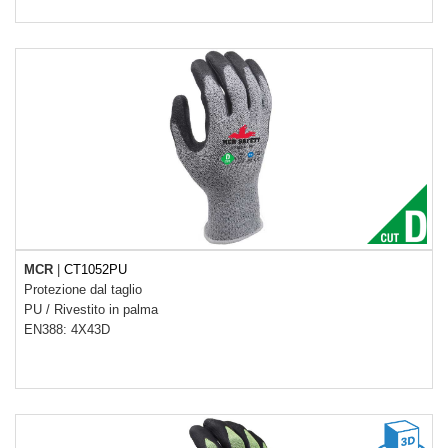
MCR
|
CT1052PU
Protezione dal taglio
PU
/
Rivestito in palma
EN388: 4X43D