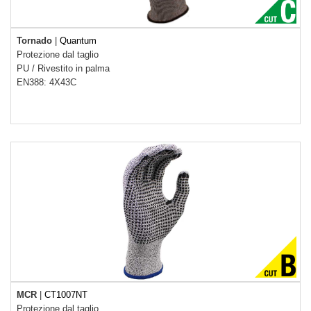
Tornado
|
Quantum
Protezione dal taglio
PU
/
Rivestito in palma
EN388: 4X43C
MCR
|
CT1007NT
Protezione dal taglio