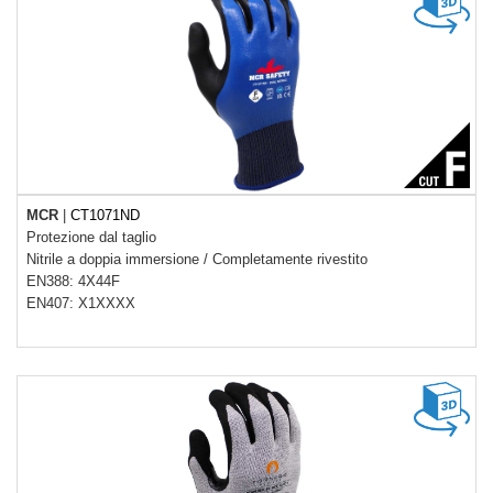
MCR
|
CT1071ND
Protezione dal taglio
Nitrile a doppia immersione
/
Completamente rivestito
EN388: 4X44F
EN407: X1XXXX