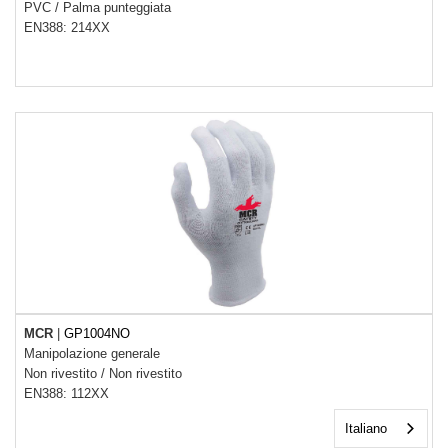
PVC
/
Palma punteggiata
EN388: 214XX
MCR
|
GP1004NO
Manipolazione generale
Non rivestito
/
Non rivestito
EN388: 112XX
Italiano