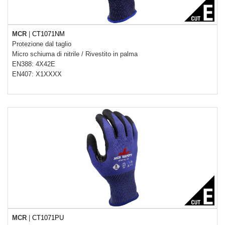
MCR
|
CT1071NM
Protezione dal taglio
Micro schiuma di nitrile
/
Rivestito in palma
EN388: 4X42E
EN407: X1XXXX
MCR
|
CT1071PU