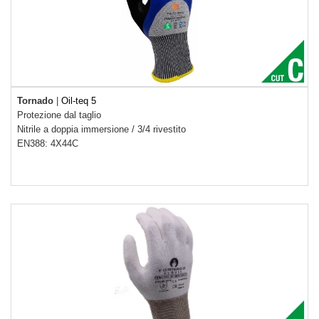
Tornado
|
Oil-teq 5
Protezione dal taglio
Nitrile a doppia immersione
/
3/4 rivestito
EN388: 4X44C