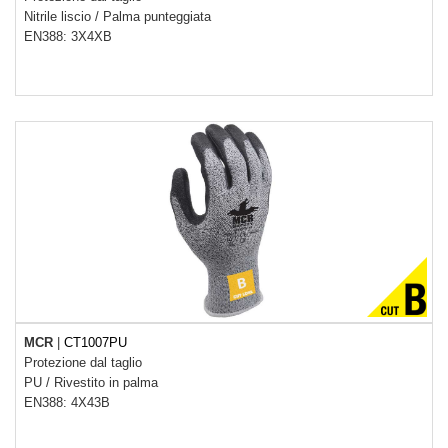
Nitrile liscio
/
Palma punteggiata
EN388: 3X4XB
MCR
|
CT1007PU
Protezione dal taglio
PU
/
Rivestito in palma
EN388: 4X43B