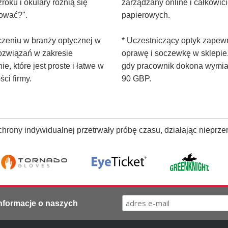
oku i okulary różnią się
zarządzany online i całkowi
lować?".
papierowych.
czeniu w branży optycznej w
* Uczestniczący optyk zapew
rozwiązań w zakresie
oprawę i soczewkę w sklepie.
, które jest proste i łatwe w
gdy pracownik dokona wymian
ci firmy.
90 GBP.
rony indywidualnej przetrwały próbę czasu, działając nieprze
informacje o naszych