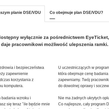
naszym planie DSE/VDU
Co obejmuje plan DSE/VDU?
stępny wyłącznie za pośrednictwem EyeTicket, o
daje pracownikowi możliwość ulepszenia ramki.
zdrowia i bezpieczeństwa
U uczestniczących w progra
leży zapewnienie
która obejmuje cenę badania 
dczas korzystania z
zapewniamy. Twój pracownik
nu komputera.
do dowolnej oprawy i soczew
 badania wzroku i
Nie ma żadnych ukrytych opłat
z się teraz "ile będzie mnie
Co najlepsze, cały program D