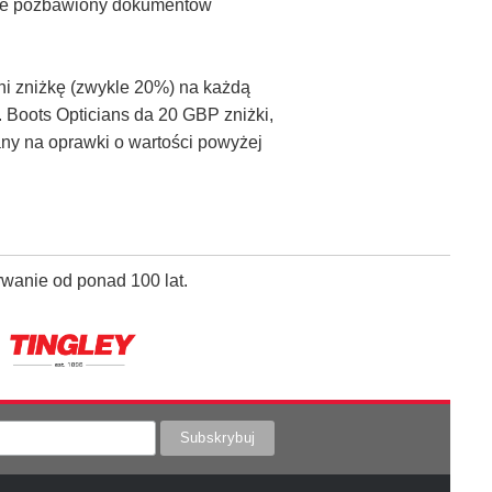
cie pozbawiony dokumentów
ni zniżkę (zwykle 20%) na każdą
 Boots Opticians da 20 GBP zniżki,
y na oprawki o wartości powyżej
rwanie od ponad 100 lat.