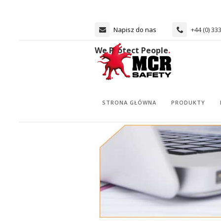
Napisz do nas
+44 (0) 33
We Protect People
.
STRONA GŁÓWNA
PRODUKTY