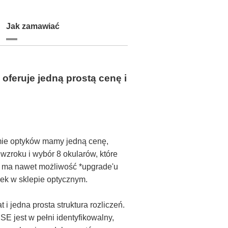
Jak zamawiać
feruje jedną prostą cenę i
mie optyków mamy jedną cenę,
wzroku i wybór 8 okularów, które
 ma nawet możliwość *upgrade'u
ek w sklepie optycznym.
 i jedna prosta struktura rozliczeń.
SE jest w pełni identyfikowalny,