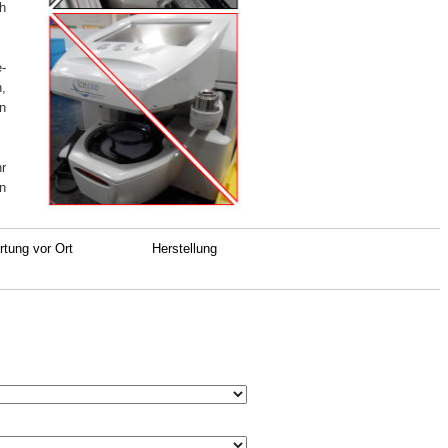
h
e-
,
n
hr
n
tung vor Ort
Herstellung