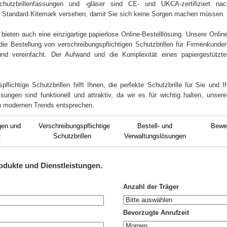
Schutzbrillenfassungen und -gläser sind CE- und UKCA-zertifiziert nac
h Standard Kitemark versehen, damit Sie sich keine Sorgen machen müssen.
n bieten auch eine einzigartige papierlose Online-Bestelllösung. Unsere Onlin
ie Bestellung von verschreibungspflichtigen Schutzbrillen für Firmenkunden
und vereinfacht. Der Aufwand und die Komplexität eines papiergestützte
flichtige Schutzbrillen hilft Ihnen, die perfekte Schutzbrille für Sie und I
ungen sind funktionell und attraktiv, da wir es für wichtig halten, unsere
en modernen Trends entsprechen.
gen und
Verschreibungspflichtige
Bestell- und
Bewer
t
Schutzbrillen
Verwaltungslösungen
odukte und Dienstleistungen
.
Anzahl der Träger
Bevorzugte Anrufzeit