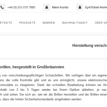
+44 (0) 333 070 7883
Mein Konto
EyeTicket-Anm
RTSEITE
PRODUKTE
MARKEN
NACHHALTIGKEIT
ÜBER U
Herstellung verschr
illen, hergestellt in Großbritannien
 von verschreibungspflichtigen Schutzbrillen. Wir verfügen über ein eigene
uns die volle Kontrolle gibt und es uns ermöglicht, unsere elektronische
ionsstätte zu integrieren. Dank der schnellen Bearbeitung können wir Ihr
innerhalb von 3 bis 5 Tagen wieder bei Ihrem Optiker abliefern, je nac
 und sehen Sie sich an, wie wir die Brillen herstellen und die Brillen ein
en, dass die hohen Sicherheitsstandards eingehalten werden.