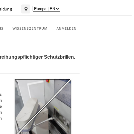
eldung
NS
WISSENSZENTRUM
ANMELDEN
eibungspflichtiger Schutzbrillen.
s
n
e
h
em